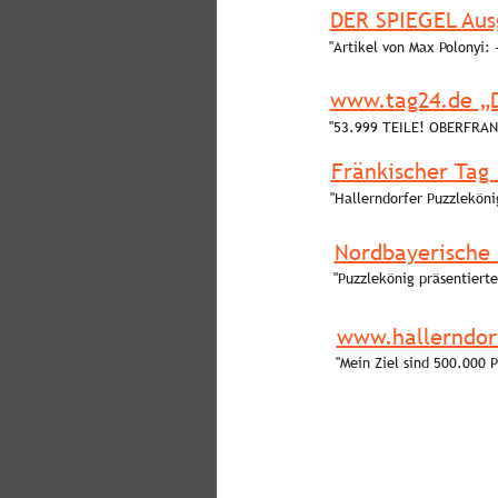
DER SPIEGEL Aus
"Artikel von Max Polonyi: 
www.tag24.de „D
"53.999 TEILE! OBERFRA
Fränkischer Tag 
"Hallerndorfer Puzzleköni
Nordbayerische 
"Puzzlekönig präsentiert
www.hallerndorf
"Mein Ziel sind 500.000 P
© www.puzzlekoenig.de