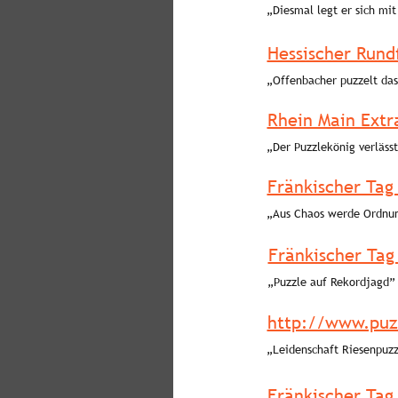
„Diesmal legt er sich mit
Hessischer Rund
„Offenbacher puzzelt das
Rhein Main Extr
„Der Puzzlekönig verläss
Fränkischer Tag
„Aus Chaos werde Ordnu
Fränkischer Tag
„Puzzle auf Rekordjagd”
http://www.puzz
„Leidenschaft Riesenpuzz
Fränkischer Tag