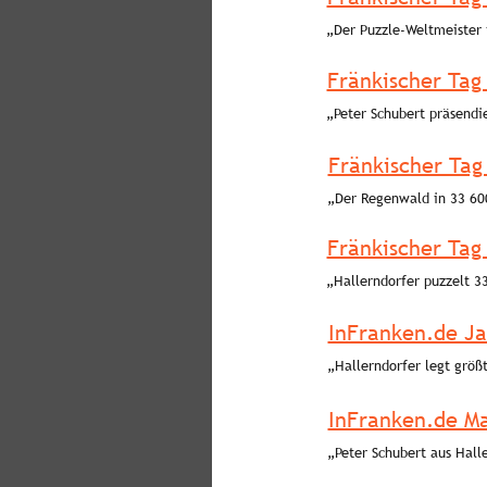
„Der Puzzle-Weltmeister i
Fränkischer Tag
„Peter Schubert präsendie
Fränkischer Tag 
„Der Regenwald in 33 600
Fränkischer Tag 
„Hallerndorfer puzzelt 33
InFranken.de Ja
„Hallerndorfer legt größ
InFranken.de Ma
„Peter Schubert aus Halle