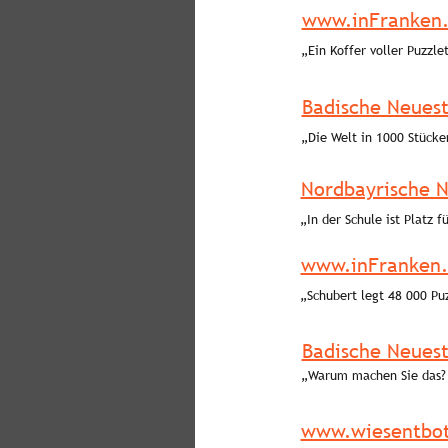
www.inFranken.
„Ein Koffer voller Puzzle
Badische Neues
„Die Welt in 1000 Stücke
Nordbayrische 
„In der Schule ist Platz f
www.inFranken.
„Schubert legt 48 000 Puz
Badische Neuest
„Warum machen Sie das? 
www.wiesentbot