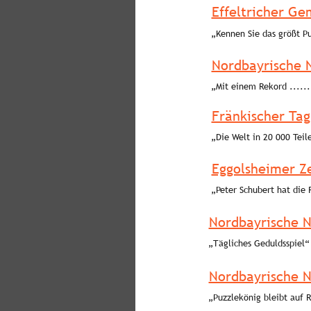
Effeltricher G
„Kennen Sie das größt Pu
Nordbayrische 
„Mit einem Rekord ......
Fränkischer Tag
„Die Welt in 20 000 Teil
Eggolsheimer Ze
„Peter Schubert hat die
Nordbayrische 
„Tägliches Geduldsspiel“
Nordbayrische 
„Puzzlekönig bleibt auf 