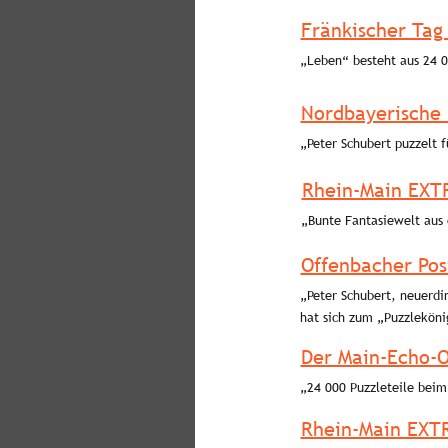
Fränkischer Tag
„Leben“ besteht aus 24 0
Nordbayerische 
„Peter Schubert puzzelt f
Rhein-Main EXT
„Bunte Fantasiewelt aus 
Offenbacher Post
„Peter Schubert, neuerdi
hat sich zum „Puzzleköni
Der Main-Echo-O
„24 000 Puzzleteile beim
Rhein-Main EXT