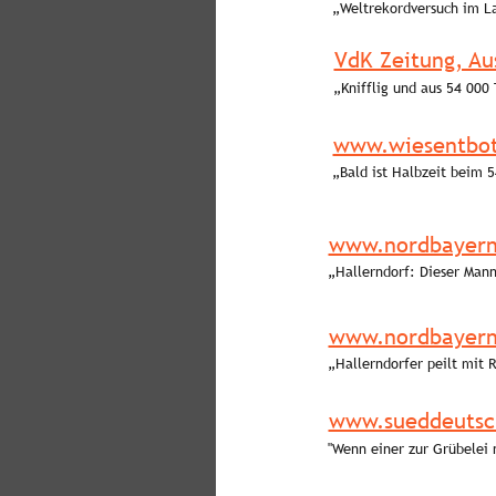
„Weltrekordversuch im L
VdK Zeitung, Au
„Knifflig und aus 54 000 
www.wiesentbot
„Bald ist Halbzeit beim 5
www.nordbayern
„Hallerndorf: Dieser Man
www.nordbayern
„Hallerndorfer peilt mit 
www.sueddeutsc
"Wenn einer zur Grübelei n