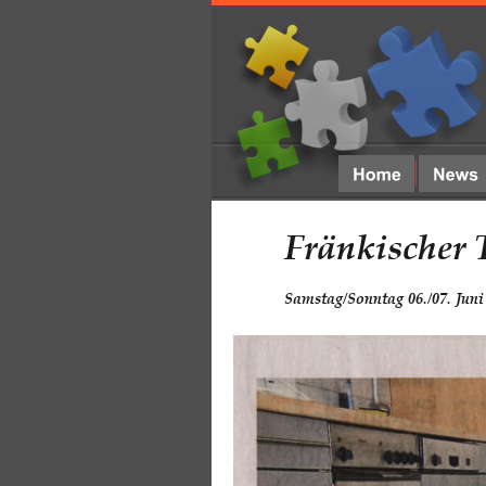
Fränkischer 
Samstag/Sonntag 06./07. Juni