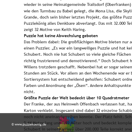
wieder in seine Heimatgemeinde Trailsdorf (Oberfranken)
wie den Turmbau zu Babel gelegt, die Mona Lisa, die Skyl
Grande, doch sein bisher letztes Projekt, das größte Puz
Puzzlekönig alles Denkbare abverlangt. Das mit 32.000 Te
zeigt 32 Motive von Keith Haring.
Puzzle hat keine Abwechslung geboten
Das Problem dabei: Die großflächigen Motive bieten nur a
einen Puzzler. „Es war ein langweiliges Puzzle und hat k
Schubert. Noch nie hat Schubert so viele gleiche Fläche
richtig frustrierend und demotivierend.“ Doch Schubert 
Willens trotzdem geschafft. Nebenbei hat er sogar seine
Stunden am Stück. Vor allem an den Wochenende war er be
Sortiersystem hat entscheidend geholfen: Schubert ordne
Farben und Anordnung der „Ösen“. Andere Anhaltspunkte 
nicht.
Größte Puzzle der Welt bedeckt über 10 Quadratmeter
Der Franke, der aus Heimweh Offenbach verlassen hat, ha
Karton verklebt. Insgesamt sind dabei 32 einzelne Schab
noch nicht aneinanderreihen konnte. Der Platz fehlt. Schl
5,44 Meter lang und 1,92 Meter hoch und bedeckt komple
© www.puzzlekoenig.de
Schubert in seiner Karriere über 200.000 Teile korrekt an