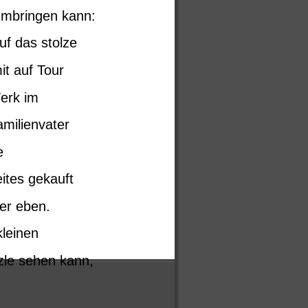
umbringen kann: 
uf das stolze 
t auf Tour 
erk im 
milienvater 
e 
ites gekauft 
er eben. 
kleinen 
zle sehen kann, 