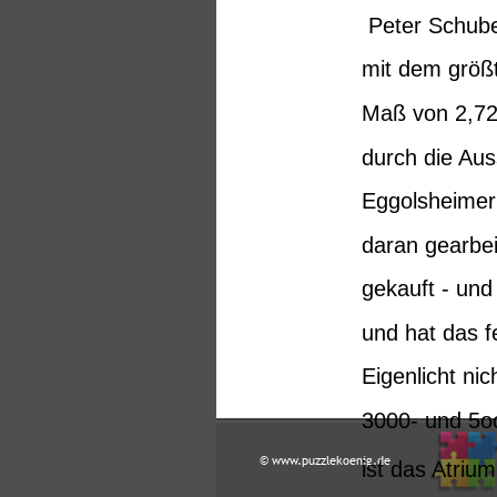
 Peter Schube
mit dem größt
Maß von 2,72
durch die Aus
Eggolsheimer 
daran gearbei
gekauft - und
und hat das f
Eigenlicht nic
3000- und 5oo
© www.puzzlekoenig.de
ist das Atriu