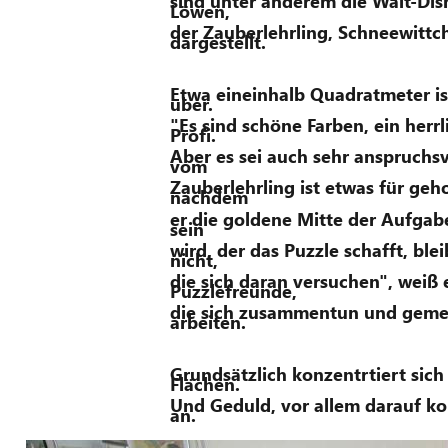
sind unter anderem die Walt-Dis
Löwen, 
der Zauberlehrling, Schneewitt
dargestellt.
Etwa eineinhalb Quadratmeter is
über. 
"Es sind schöne Farben, ein herrl
Profi. 
Aber es sei auch sehr anspruchsv
vom 
Zauberlehrling ist etwas für geho
nachdem 
er die goldene Mitte der Aufgabe 
sein 
wird, der das Puzzle schafft, ble
nicht, 
die sich daran versuchen", weiß e
Puzzlefreunde, 
die sich zusammentun und geme
arbeiten. 
Grundsätzlich konzentrtiert sich
Flächen. 
Und Geduld, vor allem darauf k
an.