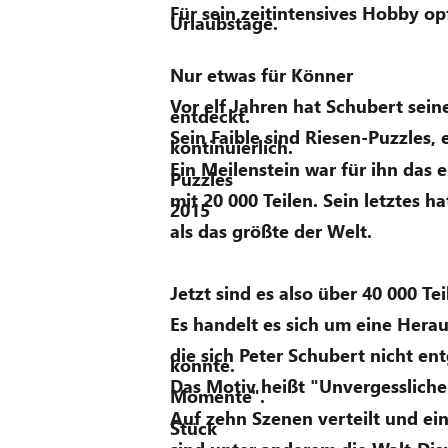
Für sein zeitintensives Hobby op
Urlaubstage. 
Nur etwas für Könner 
Vor elf Jahren hat Schubert sein
entdeckt. 
Sein Faible sind Riesen-Puzzles, e
kontinuierlich. 
Ein Meilenstein war für ihn das e
Puzzles 
mit 20 000 Teilen. Sein letztes ha
2015 
als das größte der Welt. 
Jetzt sind es also über 40 000 Teil
Es handelt es sich um eine Hera
die sich Peter Schubert nicht en
konnte. 
Das Motiv heißt "Unvergessliche
Momente". 
Auf zehn Szenen verteilt und ei
Stück 