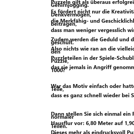
Puzzeln gilt als überaus erfolgre
Gehirnjogging. 
Es fördert nicht nur die Kreativit
Denkvermögen, 
die Merkfähig- und Geschicklichk
beitragen, 
dass man weniger vergesslich wir
Zudem werden die Geduld und d
geschult. 
Also nichts wie ran an die viell
den 
Puzzleteilen in der Spiele-Schubl
Puzzle, 
das sie jemals in Angriff genom
1000? 
War das Motiv einfach oder hatte
Teile, 
dass es ganz schnell wieder bei 
Dann stellen Sie sich einmal ein 
normaler 
Hausflur vor: 6,80 Meter auf 1,9
Teilen. 
Dieses mehr als eindrucksvoll P