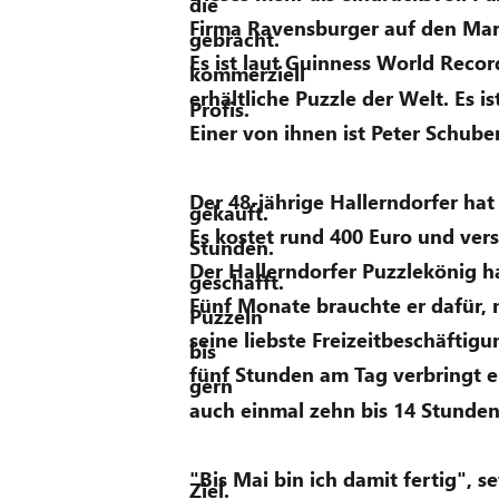
die 
Firma Ravensburger auf den Mar
gebracht. 
Es ist laut Guinness World Recor
kommerziell 
erhältliche Puzzle der Welt. Es is
Profis. 
Einer von ihnen ist Peter Schuber
Der 48-jährige Hallerndorfer hat
gekauft. 
Es kostet rund 400 Euro und vers
Stunden. 
Der Hallerndorfer Puzzlekönig ha
geschafft. 
Fünf Monate brauchte er dafür, n
Puzzeln 
seine liebste Freizeitbeschäftigu
bis 
fünf Stunden am Tag verbringt 
gern 
auch einmal zehn bis 14 Stunden
"Bis Mai bin ich damit fertig", se
Ziel. 